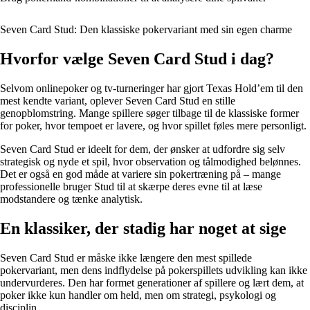
Seven Card Stud: Den klassiske pokervariant med sin egen charme
Hvorfor vælge Seven Card Stud i dag?
Selvom onlinepoker og tv-turneringer har gjort Texas Hold’em til den
mest kendte variant, oplever Seven Card Stud en stille
genopblomstring. Mange spillere søger tilbage til de klassiske former
for poker, hvor tempoet er lavere, og hvor spillet føles mere personligt.
Seven Card Stud er ideelt for dem, der ønsker at udfordre sig selv
strategisk og nyde et spil, hvor observation og tålmodighed belønnes.
Det er også en god måde at variere sin pokertræning på – mange
professionelle bruger Stud til at skærpe deres evne til at læse
modstandere og tænke analytisk.
En klassiker, der stadig har noget at sige
Seven Card Stud er måske ikke længere den mest spillede
pokervariant, men dens indflydelse på pokerspillets udvikling kan ikke
undervurderes. Den har formet generationer af spillere og lært dem, at
poker ikke kun handler om held, men om strategi, psykologi og
disciplin.