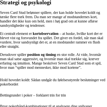
Strategi og psykologi
Seven Card Stud belønner spillere, der kan holde hovedet koldt og
tænke flere træk frem. Da man ser mange af modstandernes kort,
handler det ikke kun om held, men i høj grad om at kunne aflæse
sandsynligheder og tendenser.
Et centralt element er
kortobservation
– at huske, hvilke kort der er
blevet vist og forsvundet fra spillet. Det giver en fordel, når man skal
vurdere, hvor sandsynligt det er, at en modstander rammer en flush
eller straight.
Derudover spiller
position og timing
en stor rolle. At vide, hvornår
man skal satse aggressivt, og hvornår man skal trække sig, kræver
erfaring og intuition. Mange beskriver Seven Card Stud som et spil,
hvor man “spiller mod mennesker, ikke mod kortene”.
Hold hovedet koldt: Sådan undgår du følelsesstyrede beslutninger ved
pokerbordet
Bettingrunder i poker – forklaret trin for trin
Brug pokerhånd‑kombinationer til at analysere dine spilvaner