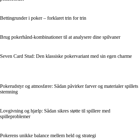
Bettingrunder i poker – forklaret trin for trin
Brug pokerhånd‑kombinationer til at analysere dine spilvaner
Seven Card Stud: Den klassiske pokervariant med sin egen charme
Pokerudstyr og atmosfære: Sådan påvirker farver og materialer spillets
stemning
Lovgivning og hjælp: Sådan sikres støtte til spillere med
spilleproblemer
Pokerens unikke balance mellem held og strategi