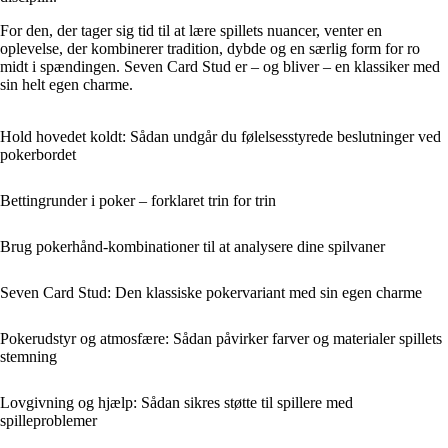
For den, der tager sig tid til at lære spillets nuancer, venter en
oplevelse, der kombinerer tradition, dybde og en særlig form for ro
midt i spændingen. Seven Card Stud er – og bliver – en klassiker med
sin helt egen charme.
Hold hovedet koldt: Sådan undgår du følelsesstyrede beslutninger ved
pokerbordet
Bettingrunder i poker – forklaret trin for trin
Brug pokerhånd‑kombinationer til at analysere dine spilvaner
Seven Card Stud: Den klassiske pokervariant med sin egen charme
Pokerudstyr og atmosfære: Sådan påvirker farver og materialer spillets
stemning
Lovgivning og hjælp: Sådan sikres støtte til spillere med
spilleproblemer