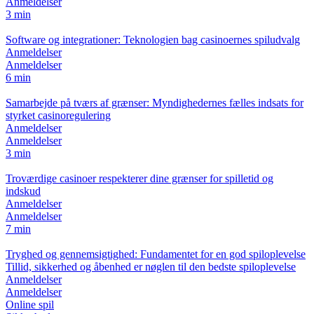
Anmeldelser
3 min
Software og integrationer: Teknologien bag casinoernes spiludvalg
Anmeldelser
Anmeldelser
6 min
Samarbejde på tværs af grænser: Myndighedernes fælles indsats for
styrket casinoregulering
Anmeldelser
Anmeldelser
3 min
Troværdige casinoer respekterer dine grænser for spilletid og
indskud
Anmeldelser
Anmeldelser
7 min
Tryghed og gennemsigtighed: Fundamentet for en god spiloplevelse
Tillid, sikkerhed og åbenhed er nøglen til den bedste spiloplevelse
Anmeldelser
Anmeldelser
Online spil