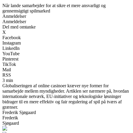
Når lande samarbejder for at sikre et mere ansvarligt og
gennemsigtigt spilmarked
Anmeldelser
Anmeldelser
Del med omtanke
X
Facebook
Instagram
LinkedIn
YouTube
Pinterest
TikTok
Mail
RSS
3 min
Globaliseringen af online casinoer kræver nye former for
samarbejde mellem myndigheder. Artiklen ser nærmere på, hvordan
internationale netværk, EU-initiativer og teknologiske løsninger
bidrager til en mere effektiv og fair regulering af spil på tværs af
grænser.
Frederik Sjøgaard
Frederik
Sjøgaard