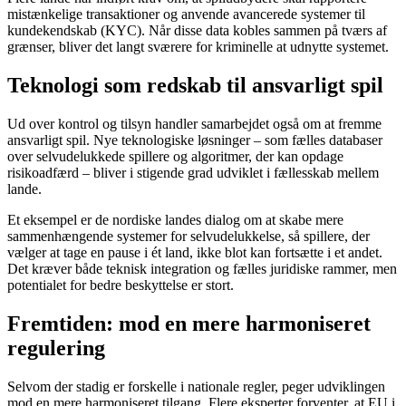
mistænkelige transaktioner og anvende avancerede systemer til
kundekendskab (KYC). Når disse data kobles sammen på tværs af
grænser, bliver det langt sværere for kriminelle at udnytte systemet.
Teknologi som redskab til ansvarligt spil
Ud over kontrol og tilsyn handler samarbejdet også om at fremme
ansvarligt spil. Nye teknologiske løsninger – som fælles databaser
over selvudelukkede spillere og algoritmer, der kan opdage
risikoadfærd – bliver i stigende grad udviklet i fællesskab mellem
lande.
Et eksempel er de nordiske landes dialog om at skabe mere
sammenhængende systemer for selvudelukkelse, så spillere, der
vælger at tage en pause i ét land, ikke blot kan fortsætte i et andet.
Det kræver både teknisk integration og fælles juridiske rammer, men
potentialet for bedre beskyttelse er stort.
Fremtiden: mod en mere harmoniseret
regulering
Selvom der stadig er forskelle i nationale regler, peger udviklingen
mod en mere harmoniseret tilgang. Flere eksperter forventer, at EU i