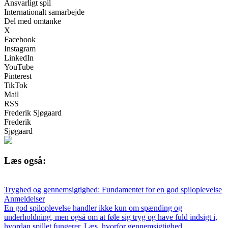
Ansvarligt spil
Internationalt samarbejde
Del med omtanke
X
Facebook
Instagram
LinkedIn
YouTube
Pinterest
TikTok
Mail
RSS
Frederik Sjøgaard
Frederik
Sjøgaard
Læs også:
Tryghed og gennemsigtighed: Fundamentet for en god spiloplevelse
Anmeldelser
En god spiloplevelse handler ikke kun om spænding og
underholdning, men også om at føle sig tryg og have fuld indsigt i,
hvordan spillet fungerer. Læs, hvorfor gennemsigtighed,