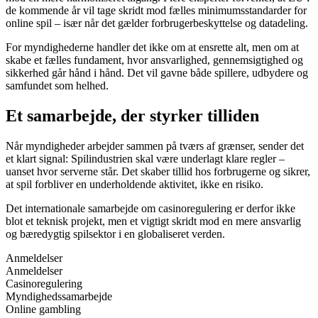
de kommende år vil tage skridt mod fælles minimumsstandarder for
online spil – især når det gælder forbrugerbeskyttelse og datadeling.
For myndighederne handler det ikke om at ensrette alt, men om at
skabe et fælles fundament, hvor ansvarlighed, gennemsigtighed og
sikkerhed går hånd i hånd. Det vil gavne både spillere, udbydere og
samfundet som helhed.
Et samarbejde, der styrker tilliden
Når myndigheder arbejder sammen på tværs af grænser, sender det
et klart signal: Spilindustrien skal være underlagt klare regler –
uanset hvor serverne står. Det skaber tillid hos forbrugerne og sikrer,
at spil forbliver en underholdende aktivitet, ikke en risiko.
Det internationale samarbejde om casinoregulering er derfor ikke
blot et teknisk projekt, men et vigtigt skridt mod en mere ansvarlig
og bæredygtig spilsektor i en globaliseret verden.
Anmeldelser
Anmeldelser
Casinoregulering
Myndighedssamarbejde
Online gambling