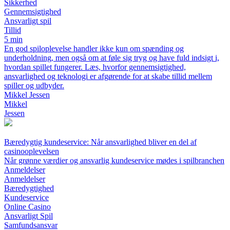
Sikkerhed
Gennemsigtighed
Ansvarligt spil
Tillid
5 min
En god spiloplevelse handler ikke kun om spænding og
underholdning, men også om at føle sig tryg og have fuld indsigt i,
hvordan spillet fungerer. Læs, hvorfor gennemsigtighed,
ansvarlighed og teknologi er afgørende for at skabe tillid mellem
spiller og udbyder.
Mikkel Jessen
Mikkel
Jessen
Bæredygtig kundeservice: Når ansvarlighed bliver en del af
casinooplevelsen
Når grønne værdier og ansvarlig kundeservice mødes i spilbranchen
Anmeldelser
Anmeldelser
Bæredygtighed
Kundeservice
Online Casino
Ansvarligt Spil
Samfundsansvar