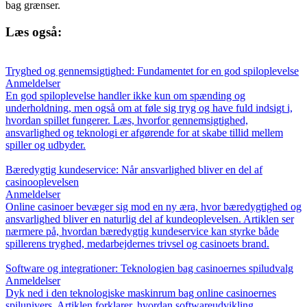
bag grænser.
Læs også:
Tryghed og gennemsigtighed: Fundamentet for en god spiloplevelse
Anmeldelser
En god spiloplevelse handler ikke kun om spænding og
underholdning, men også om at føle sig tryg og have fuld indsigt i,
hvordan spillet fungerer. Læs, hvorfor gennemsigtighed,
ansvarlighed og teknologi er afgørende for at skabe tillid mellem
spiller og udbyder.
Bæredygtig kundeservice: Når ansvarlighed bliver en del af
casinooplevelsen
Anmeldelser
Online casinoer bevæger sig mod en ny æra, hvor bæredygtighed og
ansvarlighed bliver en naturlig del af kundeoplevelsen. Artiklen ser
nærmere på, hvordan bæredygtig kundeservice kan styrke både
spillerens tryghed, medarbejdernes trivsel og casinoets brand.
Software og integrationer: Teknologien bag casinoernes spiludvalg
Anmeldelser
Dyk ned i den teknologiske maskinrum bag online casinoernes
spilunivers. Artiklen forklarer, hvordan softwareudvikling,