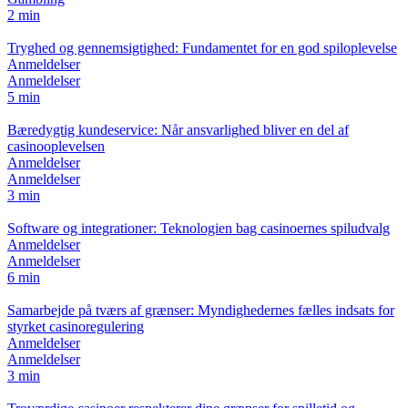
2 min
Tryghed og gennemsigtighed: Fundamentet for en god spiloplevelse
Anmeldelser
Anmeldelser
5 min
Bæredygtig kundeservice: Når ansvarlighed bliver en del af
casinooplevelsen
Anmeldelser
Anmeldelser
3 min
Software og integrationer: Teknologien bag casinoernes spiludvalg
Anmeldelser
Anmeldelser
6 min
Samarbejde på tværs af grænser: Myndighedernes fælles indsats for
styrket casinoregulering
Anmeldelser
Anmeldelser
3 min