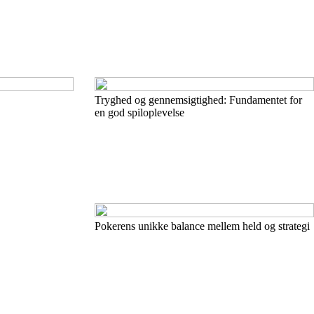
Tryghed og gennemsigtighed: Fundamentet for
en god spiloplevelse
Pokerens unikke balance mellem held og strategi