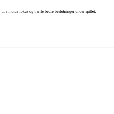
il at holde fokus og træffe bedre beslutninger under spillet.