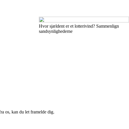
Hvor sjældent er et lotterivind? Sammenlign
sandsynlighederne
a os, kan du let framelde dig.