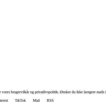
ores brugervilkår og privatlivspolitik. Ønsker du ikke længere mails fr
terest
TikTok
Mail
RSS