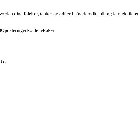
an dine følelser, tanker og adfærd påvirker dit spil, og lær teknikker t
l
Opdateringer
Roulette
Poker
iko