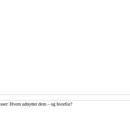
usser: Hvem udnytter dem – og hvorfor?