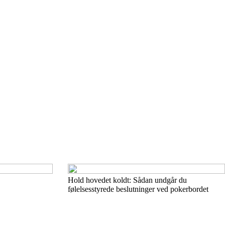
Hold hovedet koldt: Sådan undgår du
følelsesstyrede beslutninger ved pokerbordet