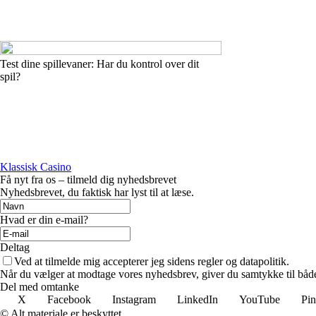
Test dine spillevaner: Har du kontrol over dit
spil?
Klassisk Casino
Få nyt fra os – tilmeld dig nyhedsbrevet
Nyhedsbrevet, du faktisk har lyst til at læse.
Hvad er din e-mail?
Deltag
Ved at tilmelde mig accepterer jeg sidens regler og datapolitik.
Når du vælger at modtage vores nyhedsbrev, giver du samtykke til både v
Del med omtanke
X
Facebook
Instagram
LinkedIn
YouTube
Pin
© Alt materiale er beskyttet.