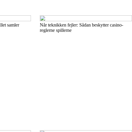
llet samler
Når teknikken fejler: Sådan beskytter casino-
reglerne spillerne